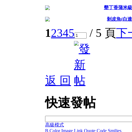
墾丁香蒲米
剝皮魚(白達
1
2
3
4
5
/ 5 頁
下
返 回
快速發帖
高級模式
B
Color
Image
Link
Quote
Code
Smilies