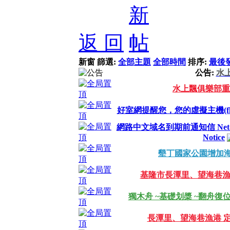
返 回
新窗
篩選:
全部主題
全部時間
排序:
最後
公告:
水
水上飄俱樂部重
好室網提醒您，您的虛擬主機(floa
網路中文域名到期前通知信 Net-Chin
Notice
墾丁國家公園增加海
基隆市長潭里、望海巷
獨木舟 ~基礎划槳 ~翻舟復位
長潭里、望海巷漁港 