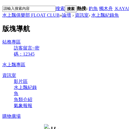
搜索
熱搜:
釣魚
獨木舟
KAYA
搜索
水上飄俱樂部 FLOAT CLUB
»
論壇
›
資訊室
›
水上飄紀錄魚
版塊導航
站務專區
訪客留言~密
碼：12345
水上飄專區
資訊室
影片區
水上飄紀錄
魚
魚類介紹
氣象報報
購物廣場