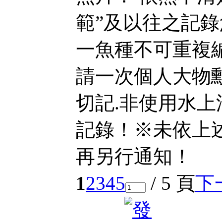
範”及以往之記
一魚種不可重複
請一次個人大物
切記.非使用水
記錄！※未依上
再另行通知！
1
2
3
4
5
/ 5 頁
下