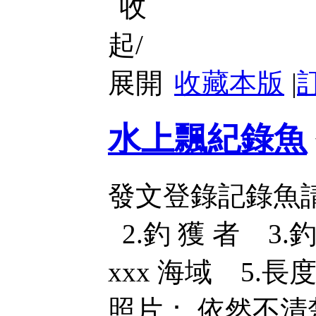
收藏本版
|
水上飄紀錄魚
發文登錄記錄魚請
2.釣 獲 者 3.
xxx 海域 5.長度
照片： 依然不清