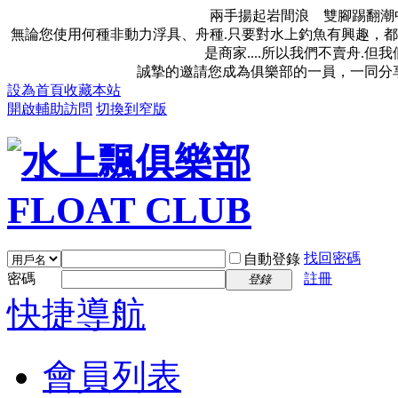
兩手揚起岩間浪 雙腳踢翻潮
無論您使用何種非動力浮具、舟種.只要對水上釣魚有興趣，都
是商家....所以我們不賣舟.
誠摯的邀請您成為俱樂部的一員，一同分
設為首頁
收藏本站
開啟輔助訪問
切換到窄版
找回密碼
自動登錄
密碼
註冊
登錄
快捷導航
會員列表