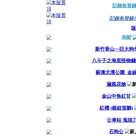
記錄魚登
記錄魚登錄
版
烏魽
新竹香山~~巨大狗母梭
八斗子之海底怪物錢
蘇澳北濱公園_金
漏風花臉
金山中角紅甘
紅槽 (銀紋笛鯛)
公車站 鬼頭
石狗公