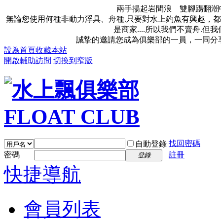
兩手揚起岩間浪 雙腳踢翻潮
無論您使用何種非動力浮具、舟種.只要對水上釣魚有興趣，都
是商家....所以我們不賣舟.
誠摯的邀請您成為俱樂部的一員，一同分
設為首頁
收藏本站
開啟輔助訪問
切換到窄版
找回密碼
自動登錄
密碼
註冊
登錄
快捷導航
會員列表