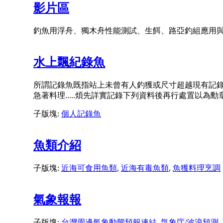
影片區
釣魚用浮舟、獨木舟性能測試、生餌、路亞釣組應用與實際
水上飄紀錄魚
所謂記錄魚既指站上未曾有人釣獲或尺寸超越現有記
急著料理.....煩先詳實記錄下列資料後再行處置以為
子版塊:
個人記錄魚
魚類介紹
子版塊:
近海可食用魚類
,
近海有毒魚類
,
魚獲料理烹調
氣象報報
子版塊:
台灣周邊氣象動態預報連結
,
気象庁/波浪預測
,