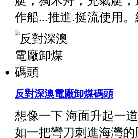
艇，獨木舟，充氣艇，
作船...推進.挺流使
反對深澳電廠卸煤碼頭
想像一下 海面升起一道
如一把彎刀刺進海灣的胸