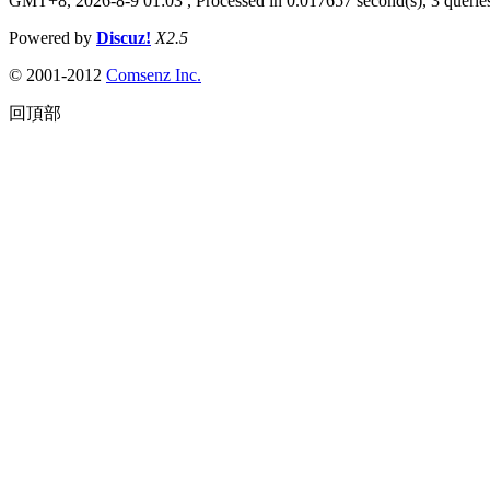
GMT+8, 2026-8-9 01:03
, Processed in 0.017657 second(s), 3 queries
Powered by
Discuz!
X2.5
© 2001-2012
Comsenz Inc.
回頂部