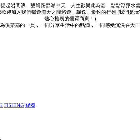
手揚起岩間浪 雙腳踢翻潮中天 人生歡樂此為甚 點點浮萍水雲間
歡迎加入我們暢遊海天之間悠遊、飄逸、爆釣的行列 (我們是玩家的
熱心推廣的優質商家！)
為俱樂部的一員，一同分享生活中的點滴，一同感受沉浸在大自
K
FISHING
踢圈