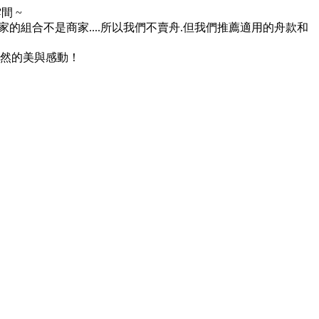
 ~
組合不是商家....所以我們不賣舟.但我們推薦適用的舟款和
然的美與感動！