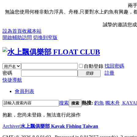
兩
無論您使用何種非動力浮具、舟種.只要對水上釣魚有興趣，都
誠摯的邀請您成
設為首頁
收藏本站
開啟輔助訪問
切換到窄版
找回密碼
自動登錄
密碼
註冊
登錄
快捷導航
會員列表
搜索
熱搜:
釣魚
獨木舟
KAYA
搜索
抱歉，您尚未登錄，無法進行此操作
Archiver
|
水上飄俱樂部 Kayak Fishing Taiwan