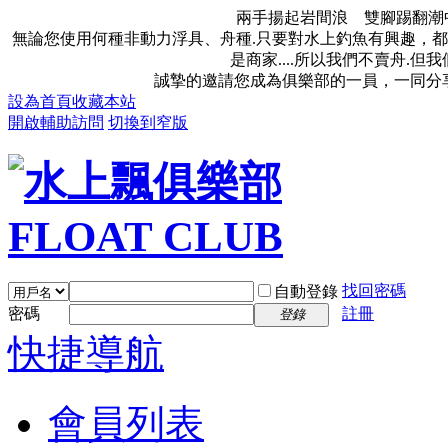
兩手揚起岩間浪 雙腳踢翻潮
無論您使用何種非動力浮具、舟種.只要對水上釣魚有興趣，都
是商家....所以我們不賣舟.
誠摯的邀請您成為俱樂部的一員，一同分
設為首頁
收藏本站
開啟輔助訪問
切換到窄版
找回密碼
自動登錄
密碼
註冊
登錄
快捷導航
會員列表