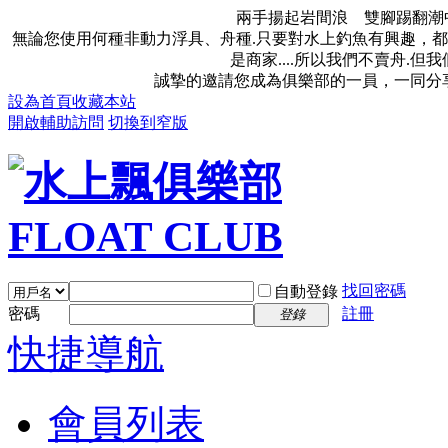
兩手揚起岩間浪 雙腳踢翻潮
無論您使用何種非動力浮具、舟種.只要對水上釣魚有興趣，都
是商家....所以我們不賣舟.
誠摯的邀請您成為俱樂部的一員，一同分
設為首頁
收藏本站
開啟輔助訪問
切換到窄版
找回密碼
自動登錄
密碼
註冊
登錄
快捷導航
會員列表