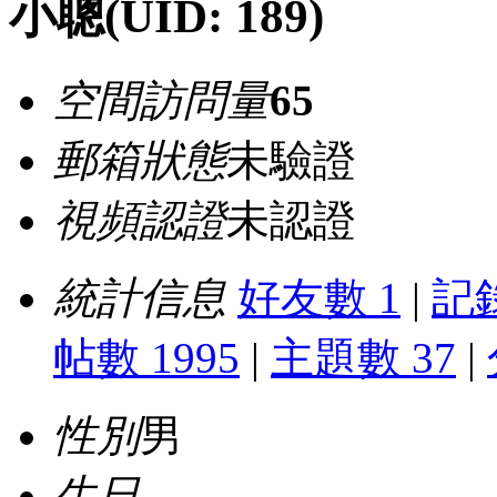
小聰
(UID: 189)
空間訪問量
65
郵箱狀態
未驗證
視頻認證
未認證
統計信息
好友數 1
|
記錄
帖數 1995
|
主題數 37
|
性別
男
生日
-