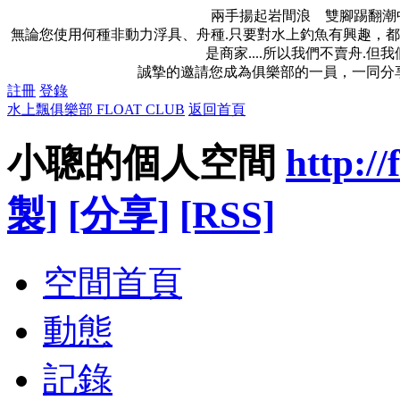
兩手揚起岩間浪 雙腳踢翻潮
無論您使用何種非動力浮具、舟種.只要對水上釣魚有興趣，都
是商家....所以我們不賣舟.
誠摯的邀請您成為俱樂部的一員，一同分
註冊
登錄
水上飄俱樂部 FLOAT CLUB
返回首頁
小聰的個人空間
http://
製]
[分享]
[RSS]
空間首頁
動態
記錄